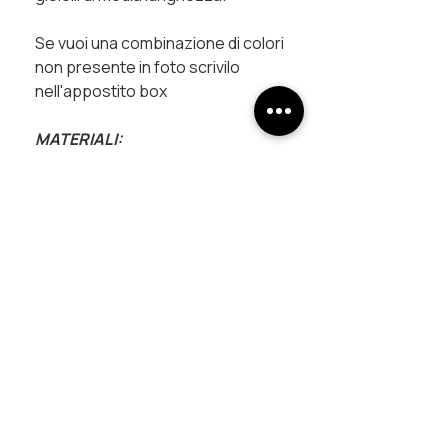
Se vuoi una combinazione di colori
non presente in foto scrivilo
nell'appostito box
MATERIALI:
cima nautica
cordino in poliestere
raccordi in rame trattati con
galvanica
UNISCITI AL PROGETTO