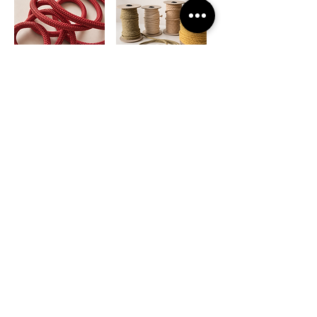
I MATERIALI SONO SOLO L'INIZIO.
IL VERO PROGETTO PRENDE FORMA
NEL TEMPO,
OGNI VOLTA CHE IL GIOIELLO CAMBIA
INSIEME A CHI LO INDOSSA
SCOPRI IL PROGETTO