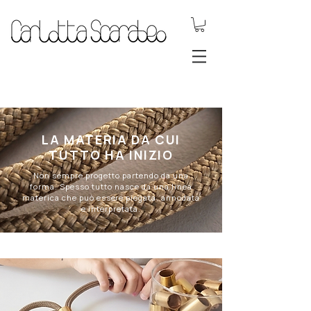
.DYNAMIC
JEWELS.
LA MATERIA DA CUI
TUTTO HA INIZIO
Non sempre progetto partendo da una
forma. Spesso tutto nasce da una linea
materica che può essere piegata, annodata
e interpretata.