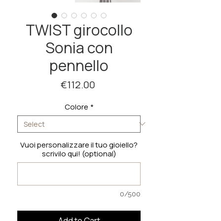
TWIST girocollo
Sonia con
pennello
Price
€112.00
Colore
*
Vuoi personalizzare il tuo gioiello?
scrivilo qui! (optional)
0/500
Add to Cart