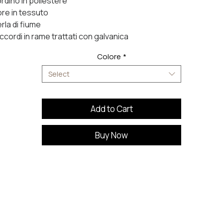
rdino in poliestere
ore in tessuto
rla di fiume
ccordi in rame trattati con galvanica
Colore
*
Select
Add to Cart
Buy Now