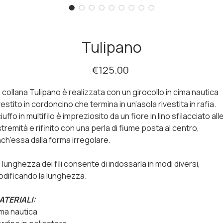
Tulipano
Price
€125.00
 collana Tulipano è realizzata con un girocollo in cima nautica
vestito in cordoncino che termina in un'asola rivestita in rafia.
 ciuffo in multifilo è impreziosito da un fiore in lino sfilacciato all
tremità e rifinito con una perla di fiume posta al centro,
ch'essa dalla forma irregolare.
 lunghezza dei fili consente di indossarla in modi diversi,
dificando la lunghezza.
ATERIALI:
ma nautica