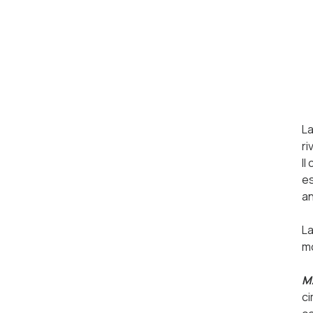
La
ri
Il
es
an
La
mo
M
ci