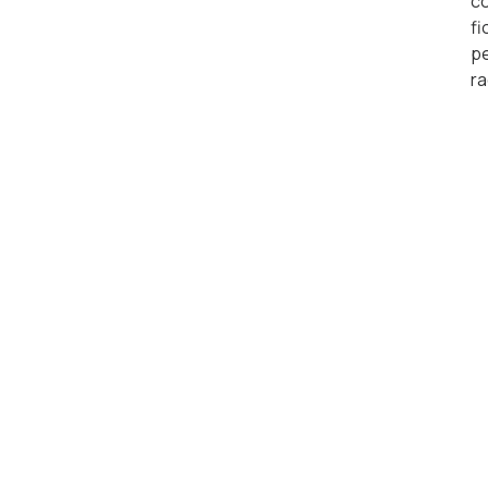
co
fi
pe
ra