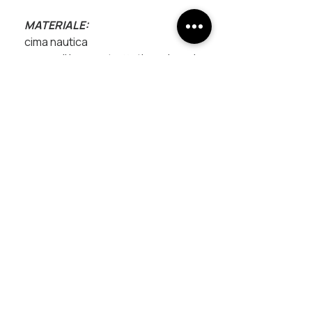
MATERIALE:
cima nautica
raccordi in rame trattati con bagni
galvanici
chiusura magnetica
UNISCITI AL PROGETTO
ricevi in anteprima nuove creazioni, racconti dal 
laboratorio e contenuti esclusivi.
In più ottieni il 10% di sconto sul tuo primo ordine
Email
*