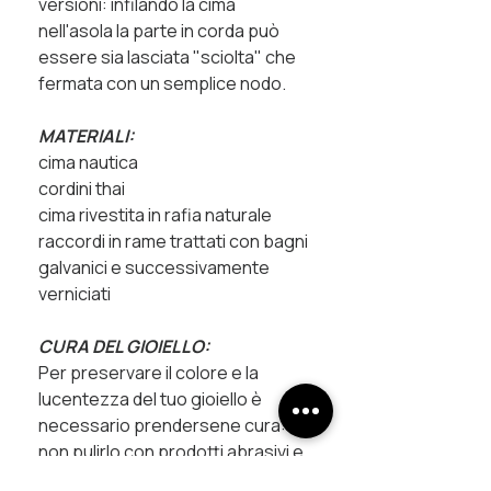
versioni: infilando la cima
nell'asola la parte in corda può
essere sia lasciata "sciolta" che
fermata con un semplice nodo.
MATERIALI:
cima nautica
cordini thai
cima rivestita in rafia naturale
raccordi in rame trattati con bagni
galvanici e successivamente
verniciati
CURA DEL GIOIELLO:
Per preservare il colore e la
lucentezza del tuo gioiello è
necessario prendersene cura:
non pulirlo con prodotti abrasivi e
cerca di non far entrare in