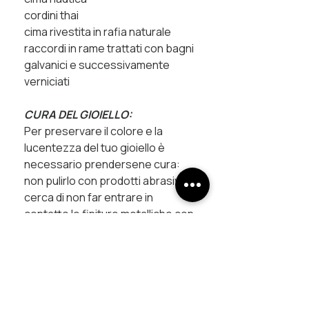
cordini thai
cima rivestita in rafia naturale
raccordi in rame trattati con bagni
galvanici e successivamente
verniciati
CURA DEL GIOIELLO:
Per preservare il colore e la
lucentezza del tuo gioiello è
necessario prendersene cura:
non pulirlo con prodotti abrasivi e
cerca di non far entrare in
contatto le finiture metalliche con
prodotti chimici (creme, profumi
...) che potrebbero velocizzarne
l'ossidazione.
Tutti i pezzi sono creati a mano in