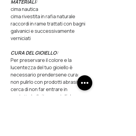
MATERIALI:
cima nautica
cima rivestita in rafia naturale
raccordi in rame trattati con bagni
galvanici e successivamente
verniciati
CURA DEL GIOIELLO:
Per preservare il colore e la
lucentezza del tuo gioiello è
necessario prendersene cura:
non pulirlo con prodotti abrasivi e
cerca di non far entrare in
contatto le finiture metalliche con
prodotti chimici (creme, profumi
...) che potrebbero velocizzarne
l'ossidazione.
Tutti i pezzi sono creati a mano in