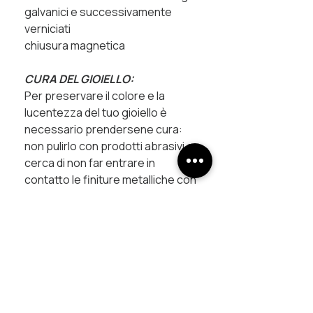
galvanici e successivamente
verniciati
chiusura magnetica
CURA DEL GIOIELLO:
Per preservare il colore e la
lucentezza del tuo gioiello è
necessario prendersene cura:
non pulirlo con prodotti abrasivi e
cerca di non far entrare in
contatto le finiture metalliche con
prodotti chimici (creme, profumi
...) che potrebbero velocizzarne
l'ossidazione.
Tutti i pezzi sono creati a mano in
Italia.