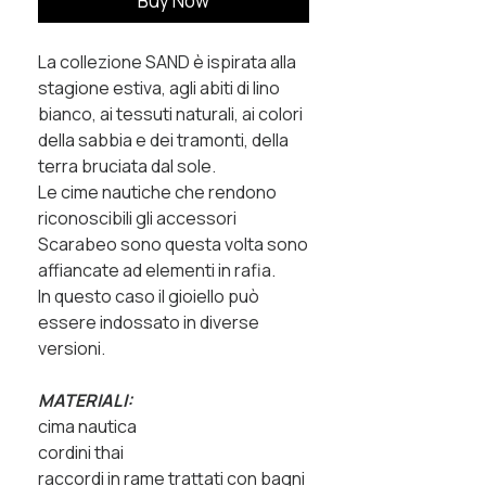
Buy Now
La collezione SAND è ispirata alla
stagione estiva, agli abiti di lino
bianco, ai tessuti naturali, ai colori
della sabbia e dei tramonti, della
terra bruciata dal sole.
Le cime nautiche che rendono
riconoscibili gli accessori
Scarabeo sono questa volta sono
affiancate ad elementi in rafia.
In questo caso il gioiello p
uò
essere indossato in diverse
versioni.
MATERIALI:
cima nautica
cordini thai
raccordi in rame trattati con bagni