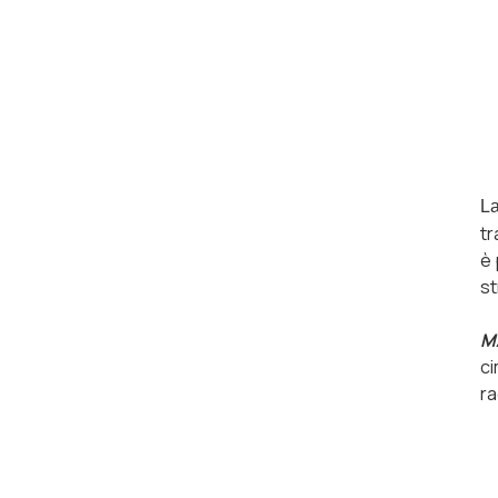
La
tr
è 
st
M
ci
ra