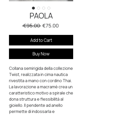
PAOLA
Regular Price
Sale Price
 €95.00 
€75.00
Add to Cart
Buy Now
Collana semirigida della collezione
Twist, realizzata in cima nautica
rivestita a mano con cordino Thai.
La lavorazione a macramè crea un
caratteristico motivo a spirale che
dona struttura e flessibilità al
gioiello. Il pendente ad anello
permette di indossarla e