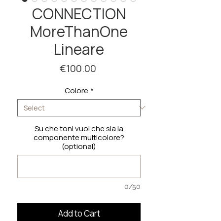
CONNECTION
MoreThanOne
Lineare
Price
€100.00
Colore
*
Su che toni vuoi che sia la
componente multicolore?
(optional)
0/50
Add to Cart