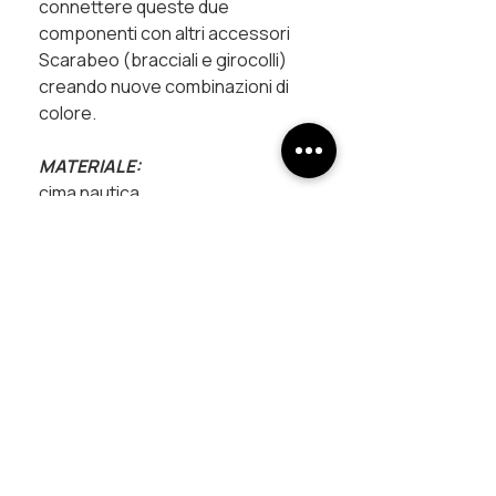
connettere queste due
componenti con altri accessori
Scarabeo (bracciali e girocolli)
creando nuove combinazioni di
colore.
MATERIALE:
cima nautica
cordini multicolor in poliestere
raccordi in rame trattati con bagni
galvanici
chiusura magnetica