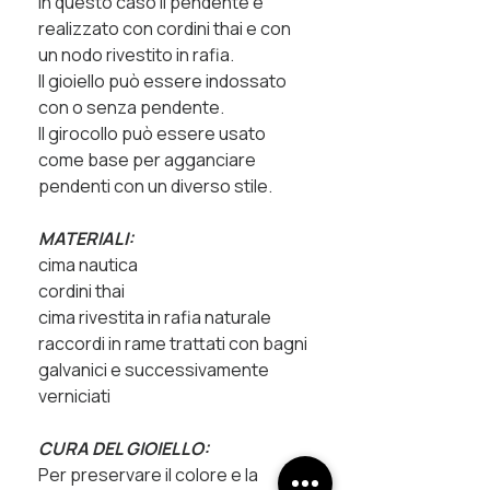
In questo caso il pendente è
realizzato con cordini thai e con
un nodo rivestito in rafia.
Il gioiello può essere indossato
con o senza pendente.
Il girocollo può essere usato
come base per agganciare
pendenti con un diverso stile.
MATERIALI:
cima nautica
cordini thai
cima rivestita in rafia naturale
raccordi in rame trattati con bagni
galvanici e successivamente
verniciati
CURA DEL GIOIELLO:
Per preservare il colore e la