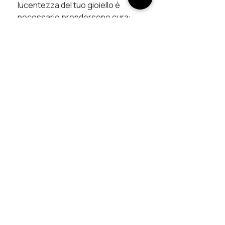
lucentezza del tuo gioiello è
necessario prendersene cura:
non pulirlo con prodotti abrasivi e
cerca di non far entrare in
contatto le finiture metalliche con
prodotti chimici (creme, profumi
...) che potrebbero velocizzarne
l'ossidazione.
Tutti i pezzi sono creati a mano in
Italia.
UNISCITI AL PROGETTO