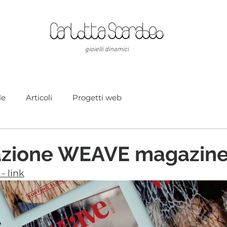
gioielli dinamici
ACQUISTA
COLLEZIONI
MATERIALI
le
Articoli
Progetti web
azione WEAVE magazin
 - link