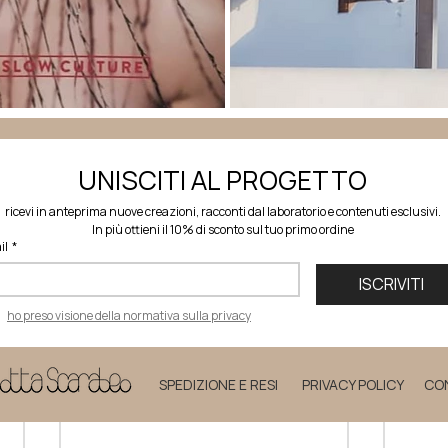
UNISCITI AL PROGETTO
ealizzata con cima nautica nera, cima in cotone e
ricevi in anteprima nuove creazioni, racconti dal laboratorio e contenuti esclusivi.
In più ottieni il 10% di sconto sul tuo primo ordine
il
*
ISCRIVITI
ho preso visione della normativa sulla privacy
SPEDIZIONE E RESI
PRIVACY POLICY
CO