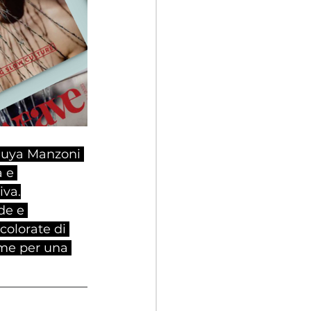
Guya Manzoni 
 e 
iva.
de e 
colorate di 
eme per una 