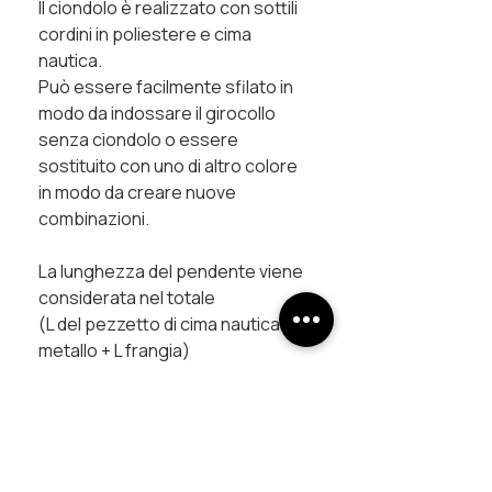
Il ciondolo è realizzato con sottili
cordini in poliestere e cima
nautica.
Può essere facilmente sfilato in
modo da indossare il girocollo
senza ciondolo o essere
sostituito con uno di altro colore
in modo da creare nuove
combinazioni.
La lunghezza del pendente viene
considerata nel totale
(L del pezzetto di cima nautica + L
metallo + L frangia)
MATERIALI:
cima nautica
cordino in poliestere
raccordi in rame trattati con