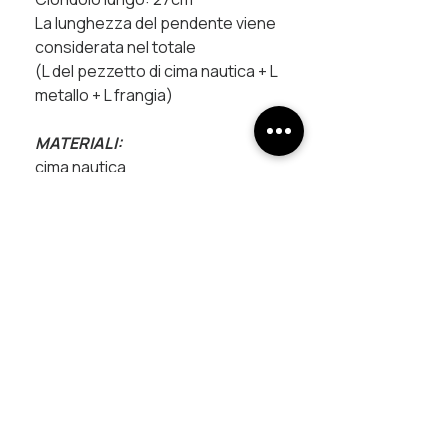
La lunghezza del pendente viene
considerata nel totale
(L del pezzetto di cima nautica + L
metallo + L frangia)
MATERIALI:
cima nautica
cordino in poliestere
raccordi in rame trattati con
galvanica
chiusura magnetica