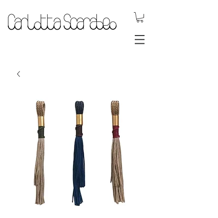
gioielli dinamici