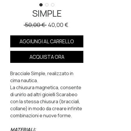
SIMPLE
Prezzo regolare
Prezzo scontato
 50,00 € 
40,00 €
AGGIUNGI AL CARRELLO
ACQUISTA ORA
Bracciale Simple, realizzato in
cima nautica.
La chiusura magnetica, consente
di unirlo ad altri gioielli Scarabeo
con la stessa chiusura (bracciali,
collane) in modo da creare infinite
combinazioni e nuove forme.
MATERIALI: