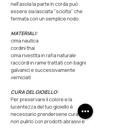
nell'asola la parte in corda può
essere sia lasciata "sciolta" che
fermata con un semplice nodo.
MATERIALI:
cima nautica
cordini thai
cima rivestita in rafia naturale
raccordi in rame trattati con bagni
galvanici e successivamente
verniciati
CURA DEL GIOIELLO:
Per preservare il colore e la
lucentezza del tuo gioiello è
necessario prendersene cura:
non pulirlo con prodotti abrasivi e
cerca di non far entrare in
contatto le finiture metalliche con