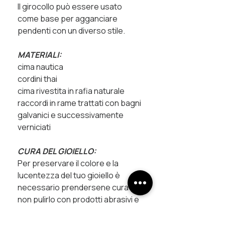
Il girocollo può essere usato
come base per agganciare
pendenti con un diverso stile.
MATERIALI:
cima nautica
cordini thai
cima rivestita in rafia naturale
raccordi in rame trattati con bagni
galvanici e successivamente
verniciati
CURA DEL GIOIELLO:
Per preservare il colore e la
lucentezza del tuo gioiello è
necessario prendersene cura:
non pulirlo con prodotti abrasivi e
cerca di non far entrare in
contatto le finiture metalliche con