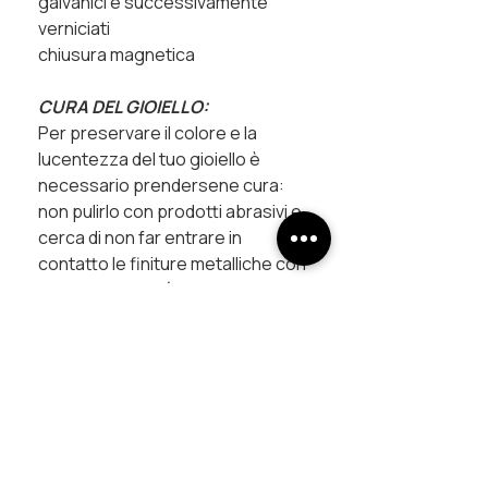
galvanici e successivamente
verniciati
chiusura magnetica
CURA DEL GIOIELLO:
Per preservare il colore e la
lucentezza del tuo gioiello è
necessario prendersene cura:
non pulirlo con prodotti abrasivi e
cerca di non far entrare in
contatto le finiture metalliche con
prodotti chimici (creme, profumi
...) che potrebbero velocizzarne
l'ossidazione.
Tutti i pezzi sono creati a mano in
Italia.