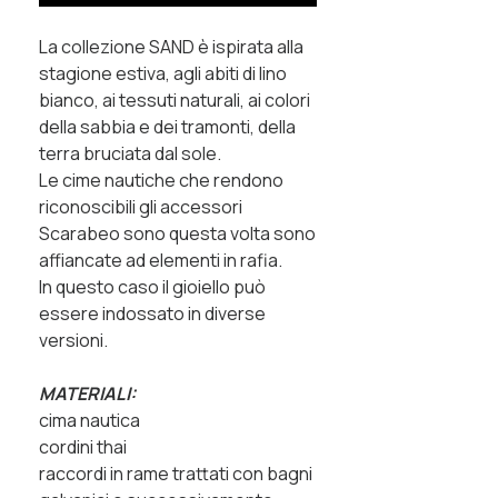
La collezione SAND è ispirata alla
stagione estiva, agli abiti di lino
bianco, ai tessuti naturali, ai colori
della sabbia e dei tramonti, della
terra bruciata dal sole.
Le cime nautiche che rendono
riconoscibili gli accessori
Scarabeo sono questa volta sono
affiancate ad elementi in rafia.
In questo caso il gioiello p
uò
essere indossato in diverse
versioni.
MATERIALI:
cima nautica
cordini thai
raccordi in rame trattati con bagni