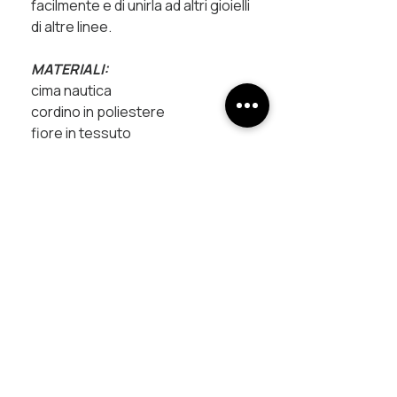
facilmente e di unirla ad altri gioielli
di altre linee.
MATERIALI:
cima nautica
cordino in poliestere
fiore in tessuto
perla di fiume
raccordi in rame trattati con
galvanica
chiusure magnetiche
UNISCITI AL PROGETTO