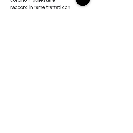
raccordi in rame trattati con
galvanica
chiusura magnetica
UNISCITI AL PROGETTO
ricevi in anteprima nuove creazioni, racconti dal 
laboratorio e contenuti esclusivi.
In più ottieni il 10% di sconto sul tuo primo ordine
Email
*
ISCRIVITI
ho preso visione della normativa sulla privacy