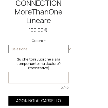
CONNECTION
MoreThanOne
Lineare
Prezzo
100,00 €
Colore
*
Su che toni vuoi che sia la
componente multicolore?
(facoltativo)
0/50
AGGIUNGI AL CARRELLO