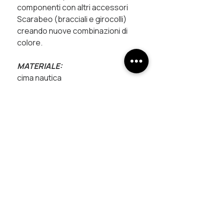
componenti con altri accessori
Scarabeo (bracciali e girocolli)
creando nuove combinazioni di
colore.
MATERIALE:
cima nautica
cordini multicolor in poliestere
raccordi in rame trattati con bagni
galvanici
chiusura magnetica
UNISCITI AL PROGETTO