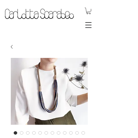
gioielli dinamici